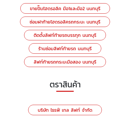
ขายปั๊มไฮดรอลิค มือ1และมือ2 นนทบุรี
ซ่อมฝาท้ายไฮดรอลิครถกระบะ นนทบุรี
ติดตั้งลิฟท์ท้ายรถบรรทุก นนทบุรี
ร้านซ่อมลิฟท์ท้ายรถ นนทบุรี
ลิฟท์ท้ายรถกระบะมือสอง นนทบุรี
ตราสินค้า
บริษัท ไธรฟ์ เทล ลิฟท์ จำกัด