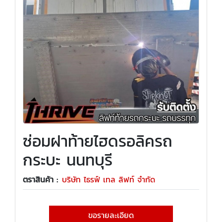
ซ่อมฝาท้ายไฮดรอลิครถ
กระบะ นนทบุรี
ตราสินค้า :
บริษัท ไธรฟ์ เทล ลิฟท์ จำกัด
ขอรายละเอียด