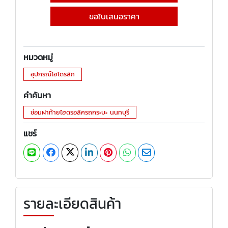
ขอใบเสนอราคา
หมวดหมู่
อุปกรณ์ไฮโดรลิก
คำค้นหา
ซ่อมฝาท้ายไฮดรอลิครถกระบะ นนทบุรี
แชร์
รายละเอียดสินค้า