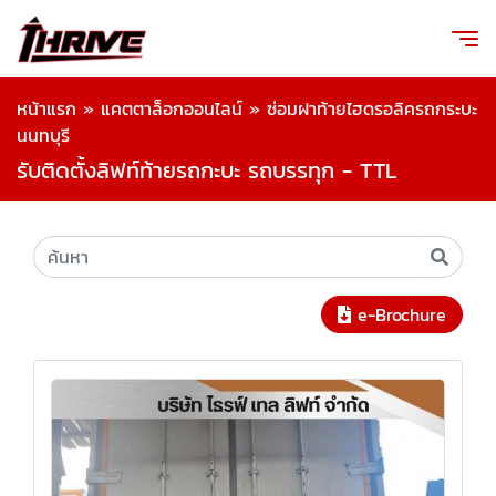
หน้าแรก
»
แคตตาล็อกออนไลน์
»
ซ่อมฝาท้ายไฮดรอลิครถกระบะ
นนทบุรี
รับติดตั้งลิฟท์ท้ายรถกะบะ รถบรรทุก - TTL
e-Brochure