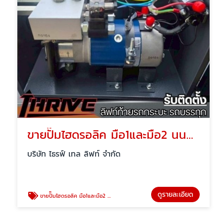
ขายปั๊มไฮดรอลิค มือ1และมือ2 นนทบุรี
บริษัท ไธรฟ์ เทล ลิฟท์ จำกัด
ดูรายละเอียด
ขายปั๊มไฮดรอลิค มือ1และมือ2 นนทบุรี