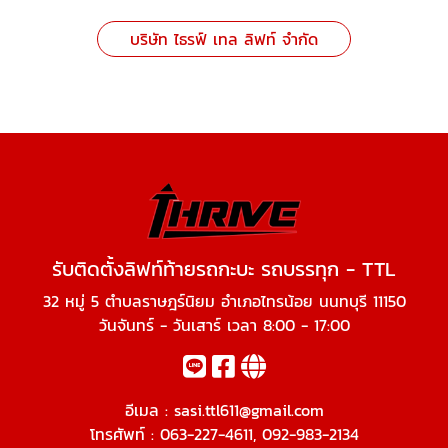
บริษัท ไธรฟ์ เทล ลิฟท์ จำกัด
รับติดตั้งลิฟท์ท้ายรถกะบะ รถบรรทุก - TTL
32 หมู่ 5 ตำบลราษฎร์นิยม อำเภอไทรน้อย นนทบุรี 11150
วันจันทร์ - วันเสาร์ เวลา 8:00 - 17:00
อีเมล :
sasi.ttl611@gmail.com
โทรศัพท์ :
063-227-4611
,
092-983-2134